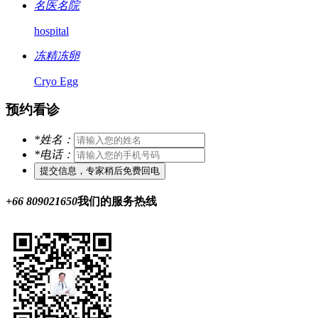
名医名院
hospital
冻精冻卵
Cryo Egg
预约看诊
*
姓名：
*
电话：
+66 809021650
我们的服务热线