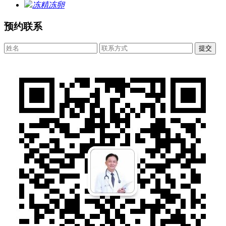
冻精冻卵
预约联系