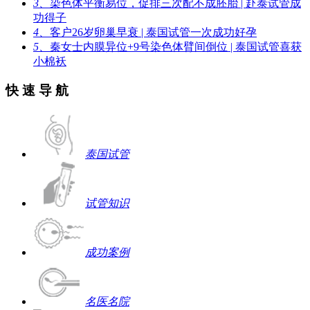
3、
染色体平衡易位，促排三次配不成胚胎 | 赴泰试管成
功得子
4、
客户26岁卵巢早衰 | 泰国试管一次成功好孕
5、
秦女士内膜异位+9号染色体臂间倒位 | 泰国试管喜获
小棉袄
快 速 导 航
泰国试管
试管知识
成功案例
名医名院