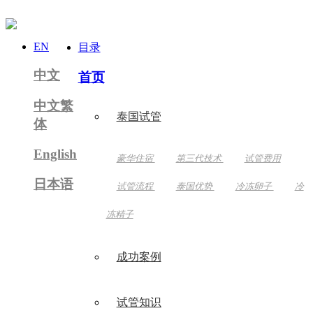
EN
目录
中文
首页
中文繁
泰国试管
体
English
豪华住宿
第三代技术
试管费用
日本语
试管流程
泰国优势
冷冻卵子
冷
冻精子
成功案例
试管知识