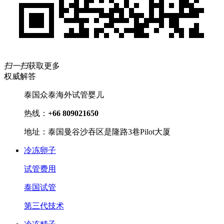
扫一扫
获取更多
权威解答
泰国众泰海外试管婴儿
热线：
+66 809021650
地址：泰国曼谷沙吞区是隆路3巷Pilot大厦
冷冻卵子
试管费用
泰国试管
第三代技术