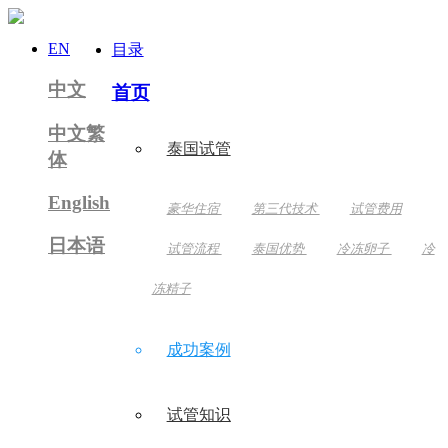
EN
目录
中文
首页
中文繁
泰国试管
体
English
豪华住宿
第三代技术
试管费用
日本语
试管流程
泰国优势
冷冻卵子
冷
冻精子
成功案例
试管知识