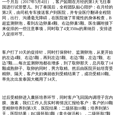
一个月后（2017年5月4日），客户如期在月经的第1天飞往泰
国进行试管婴儿。到了泰国后，全程团队贴心陪护：在月经的
第2天，由司机专车接送客户到医院，并专业医疗翻译全程陪
同，出行、沟通毫无障碍，在医院做了常规性的身体检查，B
超监测卵泡，看到左边卵巢4颗、右边卵巢5颗。医生嘱咐接下
来促排的一些注意事项，同时取了4支350iu的果纳芬，安排进
入促排环节。
客户打了10天的促排针，同时打保卵针、监测卵泡，从更开始
的左边4颗、右边5颗，再到左边5颗、右边7颗，左边7颗、右
边7颗......每次监测卵泡都在增多，到了取卵那天，总共取了14
颗成熟卵子。取卵的同时，男方取精。然后由医院开始培育受
精卵。隔天，客户夫妇俩就收到受精结果了，成功受精10颗。
率先次出发泰国大概用了14天。
过后受精卵进入囊胚培养环节，同时客户飞回国内调理子宫内
膜、激素，我们工作人员实时将情况汇报给客户：客户的10颗
受精卵培养到第3天，医院结果：二级胚胎10颗；培养到第5
天，医院结果：BC级胚胎3颗（拿去做活检），二级胚胎7颗