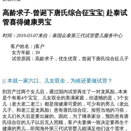
高龄求子-曾诞下唐氏综合征宝宝| 赴泰试
管喜得健康男宝
时间：2019-03-07
来自：泰国众泰第三代试管婴儿服务中心
客户姓名：j客户
女方年龄：39
试管原因：高龄求子，优生优育，曾诞下唐氏综合征儿子
||| 本就一家六口、儿女双全，为啥还要做试管？
剖宫产过两个女儿后，通过国内试管再生了一对龙凤胎...本来
是个有着4个宝宝、儿女双全的美满家庭，但遗憾的是，3个女
儿（老大老二老三）都是很健康可爱的，可少有的男儿（老幺
儿子、和老三是龙凤胎）患有唐氏综合症。按照当地的习俗，
女儿们长大后是要出嫁的。因此，为了继承家业，预防患有唐
氏综合症的儿子以后无人照顾，客户夫妻俩一致决定要再生个
健康的男儿....听闻海外第三代试管婴儿能满足他们这个需求，