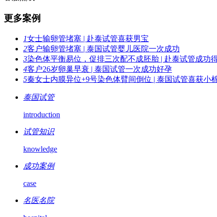
更多案例
1
女士输卵管堵塞 | 赴泰试管喜获男宝
2
客户输卵管堵塞 | 泰国试管婴儿医院一次成功
3
染色体平衡易位，促排三次配不成胚胎 | 赴泰试管成功
4
客户26岁卵巢早衰 | 泰国试管一次成功好孕
5
秦女士内膜异位+9号染色体臂间倒位 | 泰国试管喜获小
泰国试管
introduction
试管知识
knowledge
成功案例
case
名医名院