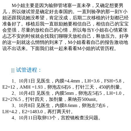
M小姐主要是因为输卵管堵塞一直未孕，又确定想要男
儿，所以做试管是确定好去泰国的。一直到验孕的那一刻Y小
姐还跟我说她没希望，肯定没成，后期二次移植的计划都已经
准备好了。移植后我一直鼓励她要相信自己，相信自己的宝宝
会坚强，尽量的放松自己的心情，所以每当Y小姐在心情紧张
忐忑不安的时候就会找我们聊聊天放松自己，释放压力。好孕
的这一刻就这么悄悄的到来了，M小姐看着自己的报告激动地
说不出话来。下面我们就一起来看看M小姐的试管历程。
||| 试管进程：
1、10月1日 见医生，内膜=4.4mm，LH=3.6，FSH=5.8，
E2=12，AMH =1.93，卵泡左6右6，打针三天，450的剂量。
2、10月4日 见医生，内膜5mm，卵泡左5右5，LH=1.0，
E2=276.5，打针四天，加剂量，果纳芬500unit。
3、10月8日 见医生，内膜8.6mm，卵泡左7右6，
LH=4.2，E2=1483.0，再打两天针。
4、10月11日取卵13个，宫腔镜检查没问题。