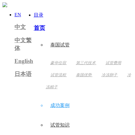
EN
目录
中文
首页
中文繁
泰国试管
体
English
豪华住宿
第三代技术
试管费用
日本语
试管流程
泰国优势
冷冻卵子
冷
冻精子
成功案例
试管知识