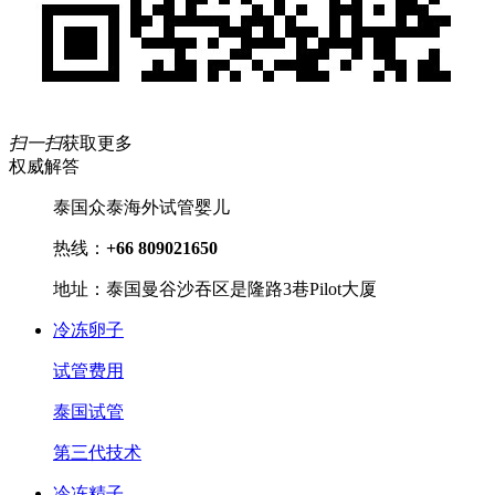
扫一扫
获取更多
权威解答
泰国众泰海外试管婴儿
热线：
+66 809021650
地址：泰国曼谷沙吞区是隆路3巷Pilot大厦
冷冻卵子
试管费用
泰国试管
第三代技术
冷冻精子