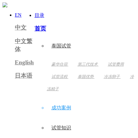
EN
目录
中文
首页
中文繁
泰国试管
体
English
豪华住宿
第三代技术
试管费用
日本语
试管流程
泰国优势
冷冻卵子
冷
冻精子
成功案例
试管知识