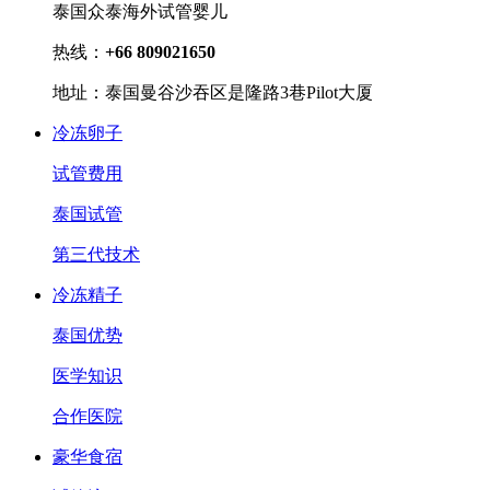
泰国众泰海外试管婴儿
热线：
+66 809021650
地址：泰国曼谷沙吞区是隆路3巷Pilot大厦
冷冻卵子
试管费用
泰国试管
第三代技术
冷冻精子
泰国优势
医学知识
合作医院
豪华食宿