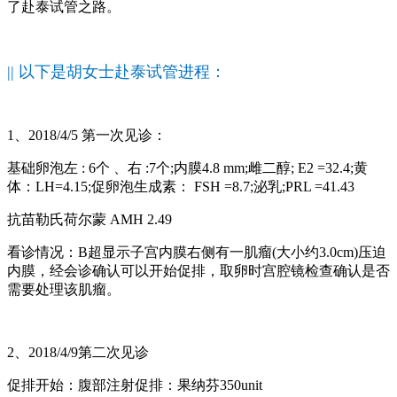
了赴泰试管之路。
|| 以下是胡女士赴泰试管进程：
1、2018/4/5 第一次见诊：
基础卵泡左 : 6个 、右 :7个;内膜4.8 mm;雌二醇; E2 =32.4;黄
体：LH=4.15;促卵泡生成素： FSH =8.7;泌乳;PRL =41.43
抗苗勒氏荷尔蒙 AMH 2.49
看诊情况：B超显示子宫内膜右侧有一肌瘤(大小约3.0cm)压迫
内膜，经会诊确认可以开始促排，取卵时宫腔镜检查确认是否
需要处理该肌瘤。
2、2018/4/9第二次见诊
促排开始：腹部注射促排：果纳芬350unit