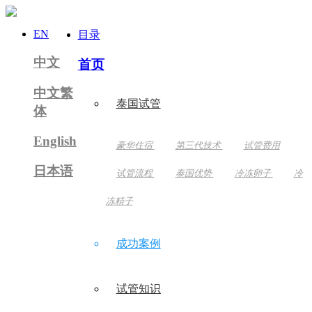
EN
目录
中文
首页
中文繁
泰国试管
体
English
豪华住宿
第三代技术
试管费用
日本语
试管流程
泰国优势
冷冻卵子
冷
冻精子
成功案例
试管知识