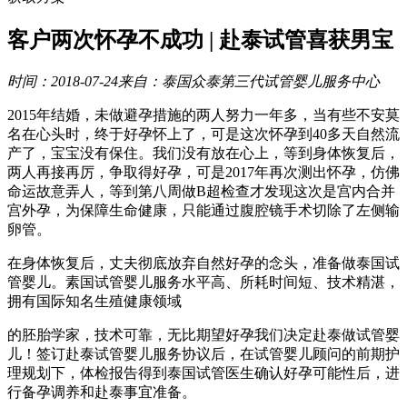
客户两次怀孕不成功 | 赴泰试管喜获男宝
时间：2018-07-24
来自：泰国众泰第三代试管婴儿服务中心
2015年结婚，未做避孕措施的两人努力一年多，当有些不安莫
名在心头时，终于好孕怀上了，可是这次怀孕到40多天自然流
产了，宝宝没有保住。我们没有放在心上，等到身体恢复后，
两人再接再厉，争取得好孕，可是2017年再次测出怀孕，仿佛
命运故意弄人，等到第八周做B超检查才发现这次是宫内合并
宫外孕，为保障生命健康，只能通过腹腔镜手术切除了左侧输
卵管。
在身体恢复后，丈夫彻底放弃自然好孕的念头，准备做泰国试
管婴儿。素国试管婴儿服务水平高、所耗时间短、技术精湛，
拥有国际知名生殖健康领域
的胚胎学家，技术可靠，无比期望好孕我们决定赴泰做试管婴
儿！签订赴泰试管婴儿服务协议后，在试管婴儿顾问的前期护
理规划下，体检报告得到泰国试管医生确认好孕可能性后，进
行备孕调养和赴泰事宜准备。