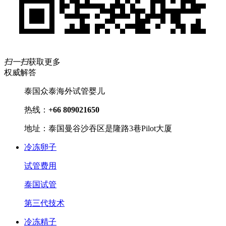
扫一扫
获取更多
权威解答
泰国众泰海外试管婴儿
热线：
+66 809021650
地址：泰国曼谷沙吞区是隆路3巷Pilot大厦
冷冻卵子
试管费用
泰国试管
第三代技术
冷冻精子