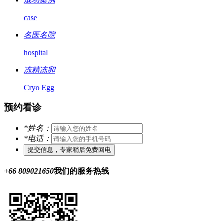
case
名医名院
hospital
冻精冻卵
Cryo Egg
预约看诊
*
姓名：
*
电话：
+66 809021650
我们的服务热线