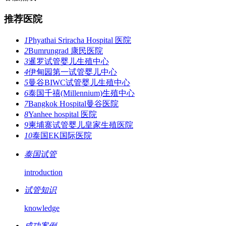
推荐医院
1
Phyathai Sriracha Hospital 医院
2
Bumrungrad 康民医院
3
暹罗试管婴儿生殖中心
4
伊甸园第一试管婴儿中心
5
曼谷BIWC试管婴儿生殖中心
6
泰国千禧(Millennium)生殖中心
7
Bangkok Hospital曼谷医院
8
Yanhee hospital 医院
9
柬埔寨试管婴儿皇家生殖医院
10
泰国EK国际医院
泰国试管
introduction
试管知识
knowledge
成功案例