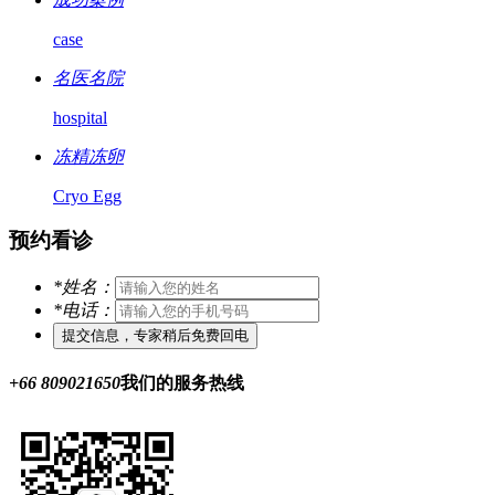
case
名医名院
hospital
冻精冻卵
Cryo Egg
预约看诊
*
姓名：
*
电话：
+66 809021650
我们的服务热线