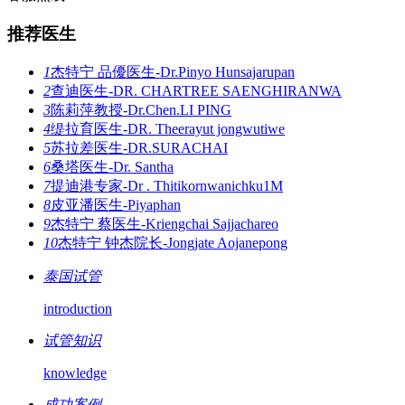
推荐医生
1
杰特宁 品優医生-Dr.Pinyo Hunsajarupan
2
查迪医生-DR. CHARTREE SAENGHIRANWA
3
陈莉萍教授-Dr.Chen.LI PING
4
缇拉育医生-DR. Theerayut jongwutiwe
5
苏拉差医生-DR.SURACHAI
6
桑塔医生-Dr. Santha
7
提迪港专家-Dr . Thitikornwanichku1M
8
皮亚潘医生-Piyaphan
9
杰特宁 蔡医生-Kriengchai Sajjachareo
10
杰特宁 钟杰院长-Jongjate Aojanepong
泰国试管
introduction
试管知识
knowledge
成功案例