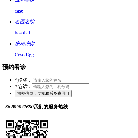
case
名医名院
hospital
冻精冻卵
Cryo Egg
预约看诊
*
姓名：
*
电话：
+66 809021650
我们的服务热线