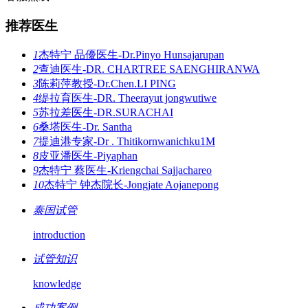
推荐医生
1
杰特宁 品優医生-Dr.Pinyo Hunsajarupan
2
查迪医生-DR. CHARTREE SAENGHIRANWA
3
陈莉萍教授-Dr.Chen.LI PING
4
缇拉育医生-DR. Theerayut jongwutiwe
5
苏拉差医生-DR.SURACHAI
6
桑塔医生-Dr. Santha
7
提迪港专家-Dr . Thitikornwanichku1M
8
皮亚潘医生-Piyaphan
9
杰特宁 蔡医生-Kriengchai Sajjachareo
10
杰特宁 钟杰院长-Jongjate Aojanepong
泰国试管
introduction
试管知识
knowledge
成功案例