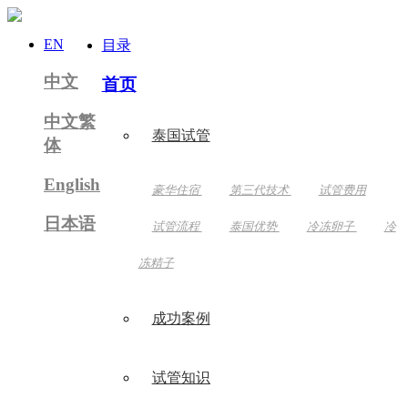
EN
目录
中文
首页
中文繁
泰国试管
体
English
豪华住宿
第三代技术
试管费用
日本语
试管流程
泰国优势
冷冻卵子
冷
冻精子
成功案例
试管知识