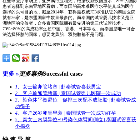
在全球医疗市场上，亚洲属行业领先，根据权威数据显示，89%的国际
患者选择到东南亚地区看病，而泰国的高水准医疗水平使其成为医疗
选择的头号目的地，截至2014年，获得最权威JCI标准认证的泰国医院
就有36家，是东盟国家中数量最多的。而泰国的试管婴儿技术又是亚
洲地区的佼佼者，众多泰国医院拥有最先进的第三代试管技术，
70%~80%的高成功率远超中国、香港、日本等地，而泰国是唯一可合
法选择胚胎的国家，想要龙凤胎、双胞胎都不是问题。
更多 »
更多案例
Successful cases
1、
女士输卵管堵塞 | 赴泰试管喜获男宝
2、
客户输卵管堵塞 | 泰国试管婴儿医院一次成功
3、
染色体平衡易位，促排三次配不成胚胎 | 赴泰试管成
功得子
4、
客户26岁卵巢早衰 | 泰国试管一次成功好孕
5、
秦女士内膜异位+9号染色体臂间倒位 | 泰国试管喜获
小棉袄
快 速 导 航